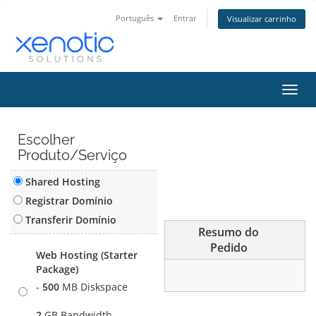
Português
Entrar
Visualizar carrinho
Alter
nave
Escolher
Produto/Serviço
Shared Hosting
Registrar Domínio
Transferir Domínio
Resumo do
Pedido
Web Hosting (Starter
Package)
-
500
MB Diskspace
2
GB Bandwidth