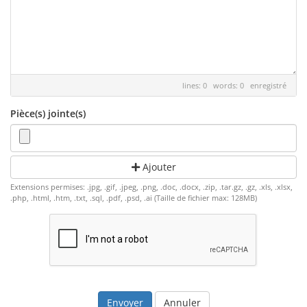
lines: 0 words: 0
enregistré
Pièce(s) jointe(s)
Ajouter
Extensions permises: .jpg, .gif, .jpeg, .png, .doc, .docx, .zip, .tar.gz, .gz, .xls, .xlsx,
.php, .html, .htm, .txt, .sql, .pdf, .psd, .ai (Taille de fichier max: 128MB)
Annuler