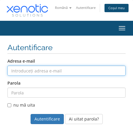
Română
Autentificare
Coșul meu
Navi
Toggl
Autentificare
Adresa e-mail
Parola
nu mă uita
Ai uitat parola?