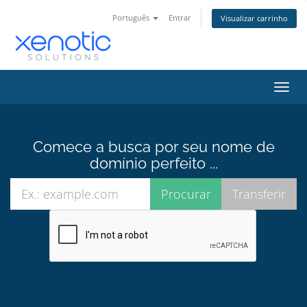
Português
Entrar
Visualizar carrinho
Alter
nave
Comece a busca por seu nome de
domínio perfeito ...